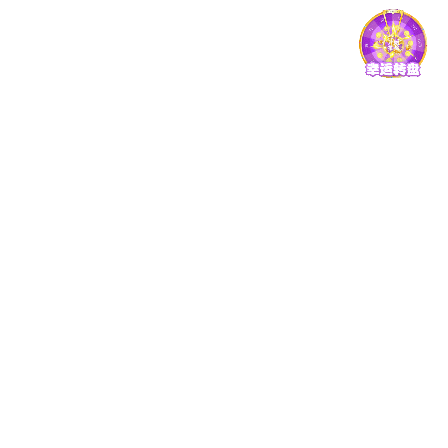
地限制了对手的得分，为球队赢取更多反击机会。他
无疑是这一胜利的重要功臣。
除了个人数据外，柳锐对于全队士气的提升也不可忽
视。他在关键时刻的大心脏表现鼓舞了全队，让每位
队员都能发挥出最佳水平，从而实现逆转。这种影响
力让人看到了他的巨大潜力，相信他将在今后的赛季
中继续发挥重要作用。
3、陈天灿的亮眼发挥
作为本场比赛另一位明星球员，陈天灿以30分6抢断
的数据成为全场焦点。他不仅仅是一名得分手，更是
在防守端给予对方极大压力的重要角色。通过积极拦
截与迅速反击，他让对手多次陷入被动局面，对胜利
起到了至关重要的作用。