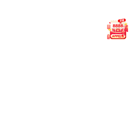
【界面清晰】
操作逻辑清楚，找比赛不绕路，设置也很人性化，第一次用
就能上手。
【功能全】
不只是直播和比分，球队数据、历史战绩、技术统计全都配
齐，用起来顺手。
【跨设备流畅】
家里电视、手机、平板都试过，同账号同步没问题，体验一
致性很高。