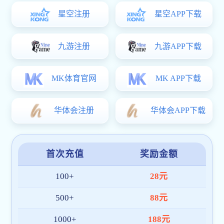
专业客服团队全年在线，提供实时响应的技术支持与使
用指导，保障平台使用无后顾之忧。