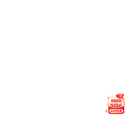
例如，可以定期组织团建活动，让每一位成员都能放
下工作压力，相互了解，并建立起深厚友谊。此外，
还可以通过分享成功故事和典型案例来激励全队，让
每个人都能感受到努力奋斗带来的成就感。这样的做
法将有效增强团队内部士气，提高比赛时相互配合能
力。
当然，在文化建设过程中也不能忽视对外传播形象的
重要性。他们希望通过媒体平台，将尤文图斯积极向
上的形象传递给广大的球迷群体，使得更多的人愿意
关注并支持这支正在奋起直追的新生力量。
4、球迷支持的重要性
在谈论重建时，塔奇纳迪与埃尔坎均强调了球迷支持