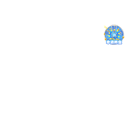
才，而不是单纯追求知名度。这种眼光独到且具前瞻
性的策略，无疑将推动球队逐步走向正轨。
同时，两人还意识到团队协作的重要性。在战略实施
过程中，会涉及到多个部门之间的信息沟通与合作。
他们希望能够打破以往部门之间的信息壁垒，实现资
源共享，以提高整体运作效率，从而更快地达到目
标。
3、球队文化再造
除了战术层面的调整外，塔奇纳迪和埃尔坎同样关注
于球队文化的再造。他们认为，一个成功的足球队伍
离不开良好的团队氛围和积极向上的文化。因此，在
这次交流中，两人提出要加强团队凝聚力，通过各种
活动增进球员之间、教练组与管理层之间的默契。