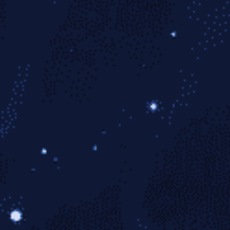
育中的失败哲学
是不可避免的一部分，也是成长与进步的重要组成。刘建业坦言
顶尖选手对于失败认知上的成熟。他们明白，每一次失利都是一
是一个新的起点。在经历挫折后，运动员往往能更好地分析自己
练计划，以迎接下一个挑战。例如，一些成功的运动员在遭遇失
提高战术意识，从而实现自我突破。
也需要建立一种积极面对失败的文化。教练组和队友之间应该互
好的团队凝聚力。而这种精神力量恰恰是抵御外部压力的重要武
现自我超越。
个人经历分享
刘建业经历过无数次胜利与失败，他深知其中的不易与艰辛。他