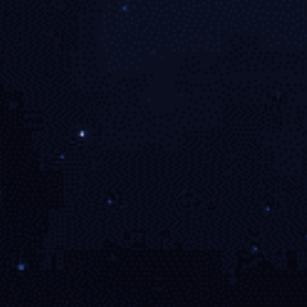
尼克斯逆袭之路2026总冠军
桑德兰放弃
背后的被
特勒伊达
2026-07-28
推荐
2026-06
推荐网站