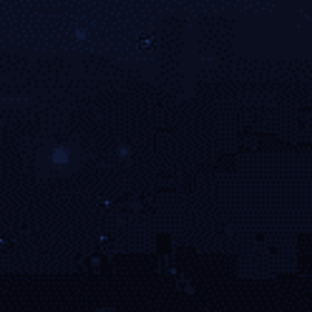
2300万欧买断海
26岁莱奥合同剩两年自愿离
队身价50
-27
推荐
2026-07-08
推荐
联系我们
柳州市城中区桂中大道168号
support@startupvincente.com
星
服
游
台