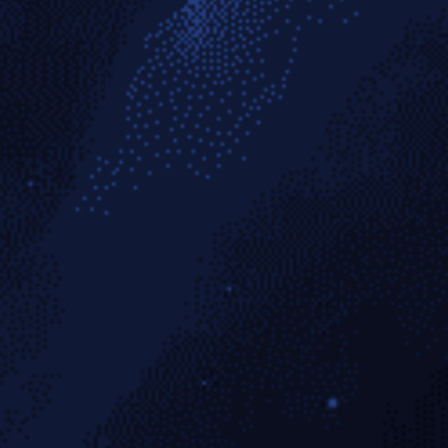
鉴一些其他领域成功案例，引入更多科技手段，如虚拟现实技术
发展路径。
教育也是十分重要的一环。各级别培训机构应该开设相关课程，
的重视程度，以此帮助年轻选手树立正确的人生观和价值观，使
的坦言为我们揭示了当前竞技体育环境中赛程管理的重要性，以及如何
深入剖析他所面临的问题，我们不仅看到了个人奋斗背后的艰辛
性。因此，各方共同努力优化赛事安排，将有助于提高整体竞技
康，这是整个行业亟需关注的重要课题。
选手都能在不断变化且充满挑战的环境中找到属于自己的节奏，
长，实现自我的价值，为广大热爱体育的人们树立榜样。只有这