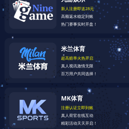
刘建业坦
在当前竞技体育环境
员，最近坦言由于赛
泛关注，也引发了对