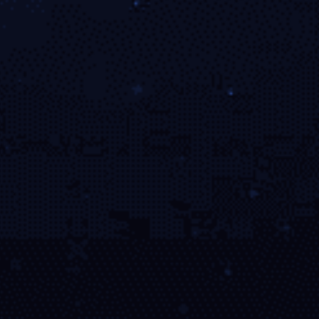
勒伯夫强调世界杯应为强强对
话32强
2026-07-24
推荐
星空app官网
空app官网【APP下载】是官方网站提供综合娱乐与体育
务，涵盖足球、篮球、电竞等赛事资讯、数据分析及互动
戏体验。【星空app官网】支持网页版与移动端访问，提
供手机版、app下载、登录入口、官方网站、网页版、平
、网址、地址、注册、娱乐入口，方便用户实时获取赛事