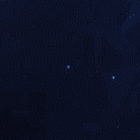
内才能涌现出更多优
上一篇：
兰德尔常规赛表现出色季后赛效率…
热榜精选
#1
#2